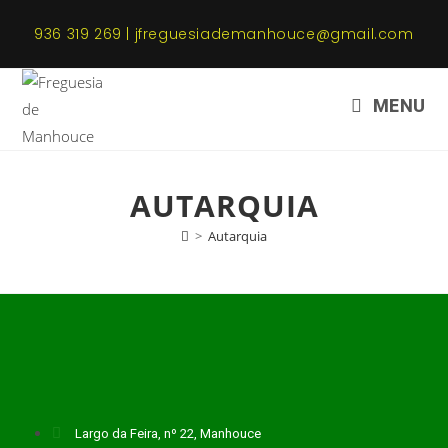
936 319 269 | jfreguesiademanhouce@gmail.com
MENU
AUTARQUIA
>
Autarquia
Largo da Feira, nº 22, Manhouce