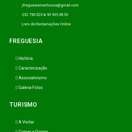
jfreguesiamanhouce@gmail.com
232 790 325 & 93 935 38 55
Livro de Reclamações Online
FREGUESIA
História
Caracterização
Associativismo
Galeria Fotos
TURISMO
A Visitar
Comer e Dormir