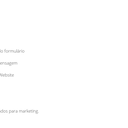
do formulário
 mensagem
 Website
zados para marketing.