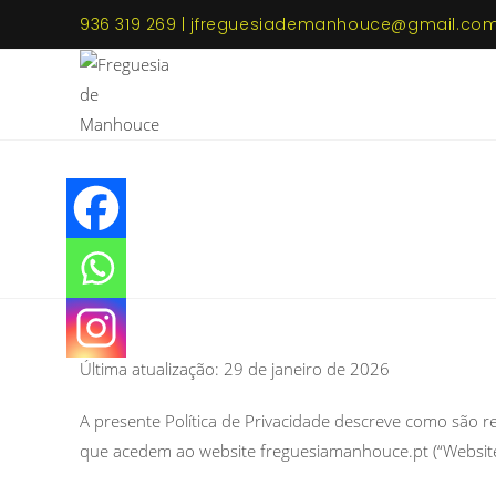
936 319 269 | jfreguesiademanhouce@gmail.co
Última atualização: 29 de janeiro de 2026
A presente Política de Privacidade descreve como são re
que acedem ao website freguesiamanhouce.pt (“Websit