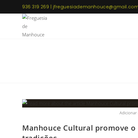
936 319 269 | jfreguesiademanhouce@gmail.co
Adicionar 
Manhouce Cultural promove o c
tradições