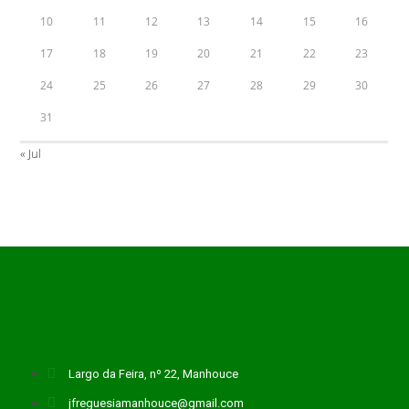
10
11
12
13
14
15
16
17
18
19
20
21
22
23
24
25
26
27
28
29
30
31
« Jul
Largo da Feira, nº 22, Manhouce
jfreguesiamanhouce@gmail.com