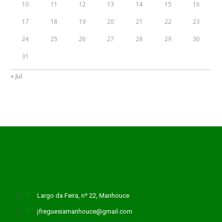
10
11
12
13
14
15
16
17
18
19
20
21
22
23
24
25
26
27
28
29
30
31
« Jul
Largo da Feira, nº 22, Manhouce
jfreguesiamanhouce@gmail.com