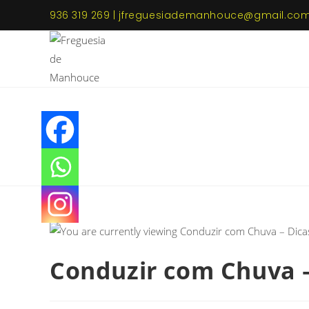
936 319 269 | jfreguesiademanhouce@gmail.co
Conduzir com Chuva –