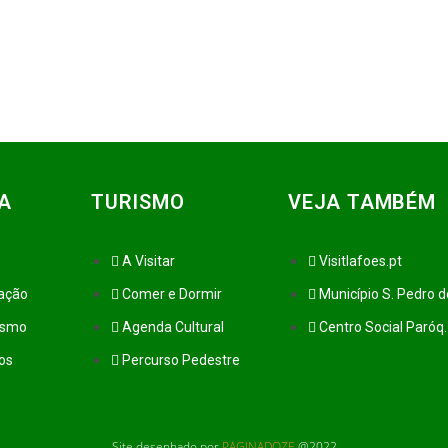
A
TURISMO
VEJA TAMBÉM
A Visitar
Visitlafoes.pt
zação
Comer e Dormir
Município S. Pedro d
ismo
Agenda Cultural
Centro Social Paró
tos
Percurso Pedestre
Site desenhado por
PAGINADOZE
@2022