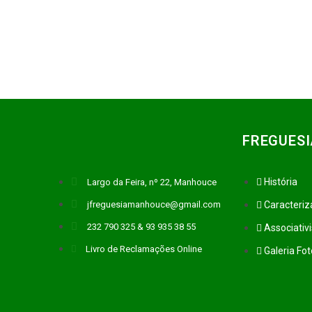
FREGUESI
História
Largo da Feira, nº 22, Manhouce
jfreguesiamanhouce@gmail.com
Caracteri
232 790 325 & 93 935 38 55
Associativ
Livro de Reclamações Online
Galeria Fo