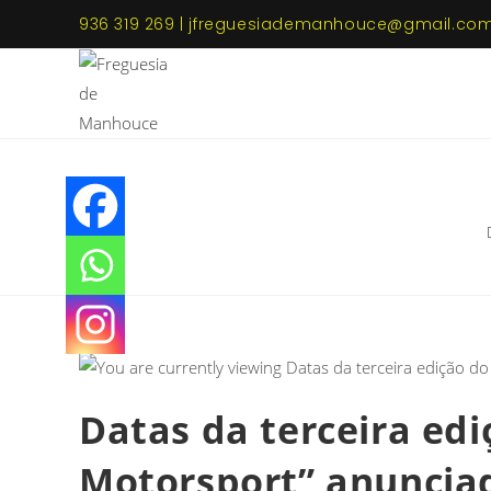
936 319 269 | jfreguesiademanhouce@gmail.co
Datas da terceira ed
Motorsport” anuncia