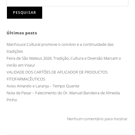
PESQUISAR
Últimos posts
Manhouce Cultural promove o convívio e a continuidade das
tradições
Feira de São Mateus 2026: Tradição, Cultura e Diversão Marcam o
Verão em Viseu!
VALIDADE DOS CARTÕES DE APLICADOR DE PRODUCTOS
FITOFARMACÊUTICOS
Aviso Amarelo e Laranja – Tempo Quente
Nota de Pesar – Falecimento do Dr. Manuel Bandeira de Almeida
Pinho
Nenhum comentário para mostrar.