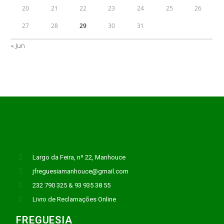
20
21
22
23
24
25
26
27
28
29
30
31
« Jun
Largo da Feira, nº 22, Manhouce
jfreguesiamanhouce@gmail.com
232 790 325 & 93 935 38 55
Livro de Reclamações Online
FREGUESIA