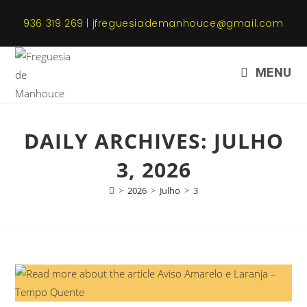
936 319 269 | jfreguesiademanhouce@gmail.com
MENU
DAILY ARCHIVES: JULHO
3, 2026
>
2026
>
Julho
>
3