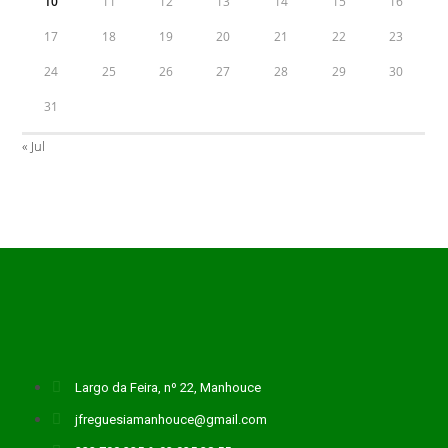
10
11
12
13
14
15
16
17
18
19
20
21
22
23
24
25
26
27
28
29
30
31
« Jul
Largo da Feira, nº 22, Manhouce
jfreguesiamanhouce@gmail.com