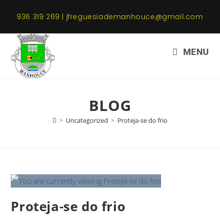
936 319 269 | jfreguesiademanhouce@gmail.com
MENU
BLOG
>
Uncategorized
>
Proteja-se do frio
Proteja-se do frio