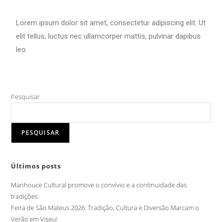
Lorem ipsum dolor sit amet, consectetur adipiscing elit. Ut
elit tellus, luctus nec ullamcorper mattis, pulvinar dapibus
leo.
Pesquisar
PESQUISAR
Últimos posts
Manhouce Cultural promove o convívio e a continuidade das
tradições
Feira de São Mateus 2026: Tradição, Cultura e Diversão Marcam o
Verão em Viseu!