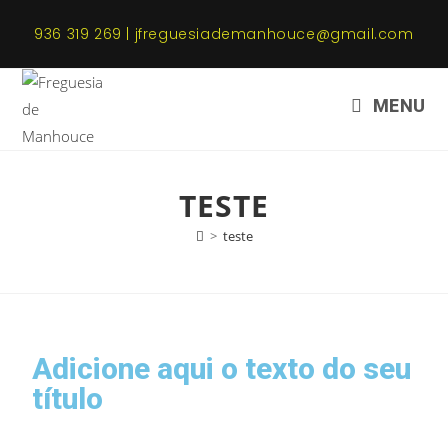
936 319 269 | jfreguesiademanhouce@gmail.com
MENU
TESTE
>
teste
Adicione aqui o texto do seu
título